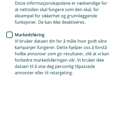
andre kunder eller banken. Vi er lovpålagt å beskytte
Disse informasjonskapslene er nødvendige for
utstyr, systemer og informasjon av betydning for
at nettsiden skal fungere som den skal, for
banken og da også våre kunder. Vi har et
eksempel for sikkerhet og grunnleggende
samfunnsoppdrag og skal beskytte allmennhetens
funksjoner. De kan ikke deaktiveres.
interesser for uønsket adferd. Vi har også en berettiget
interesse ved svindel, den består i å minimere tap for
Markedsføring
banken.
Vi bruker dataen din for å måle hvor godt våre
kampanjer fungerer. Dette hjelper oss å forstå
Hvordan behandler vi personopplysninger?
hvilke annonser som gir resultater, slik at vi kan
Vi bruker systemer for å overvåke og identifisere
forbedre markedsføringen vår. Vi bruker ikke
uønsket adferd. Av hensyn til sikkerhet kan vi ikke dele
dataen til å vise deg personlig tilpassede
detaljer om hvordan dette gjøres.
annonser eller til retargeting.
Hvilke personopplysninger behandler vi?
Alle personopplysninger kan behandles for dette
formålet, avhengig av system og type hendelse.
Hvem deler vi opplysningene med?