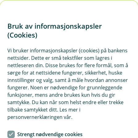
H
o
Bruk av informasjonskapsler
p
p
(Cookies)
i
Vis hjelpemeny
Vi bruker informasjonskapsler (cookies) på bankens
nettsider. Dette er små tekstfiler som lagres i
n
nettleseren din. Disse brukes for flere formål, som å
n
sørge for at nettsidene fungerer, sikkerhet, huske
Forbygge og avdekke straffbare
h
innstillinger og valg, samt å måle hvordan annonser
forhold
o
fungerer. Noen er nødvendige for grunnleggende
funksjoner, mens andre brukes kun hvis du gir
Hvorfor behandler vi opplysningene dine, og hva er
d
samtykke. Du kan når som helst endre eller trekke
det lovlige grunnlaget?
e
tilbake samtykket ditt. Les mer i
t
Vi vil behandle personopplysninger med formål om å
personvernerklæringen vår.
forebygge, avdekke, oppklare og håndtere bedragerier,
svindel og andre straffbare handlinger rettet mot deg,
Strengt nødvendige cookies