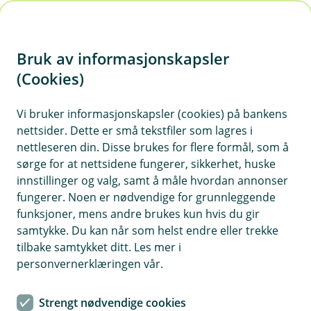
H
o
Bruk av informasjonskapsler
p
p
(Cookies)
i
Vis hjelpemeny
Vi bruker informasjonskapsler (cookies) på bankens
nettsider. Dette er små tekstfiler som lagres i
n
nettleseren din. Disse brukes for flere formål, som å
n
sørge for at nettsidene fungerer, sikkerhet, huske
Innhenting av personopplysninger
h
innstillinger og valg, samt å måle hvordan annonser
o
fungerer. Noen er nødvendige for grunnleggende
Vi samler inn personopplysninger både direkte
funksjoner, mens andre brukes kun hvis du gir
fra deg og gjennom eksterne kilder for å kunne
d
samtykke. Du kan når som helst endre eller trekke
tilby sikre og relevante tjenester.
e
tilbake samtykket ditt. Les mer i
t
personvernerklæringen vår.
Opplysninger fra deg
Vi behandler informasjon du gir oss når du blir kunde,
Strengt nødvendige cookies