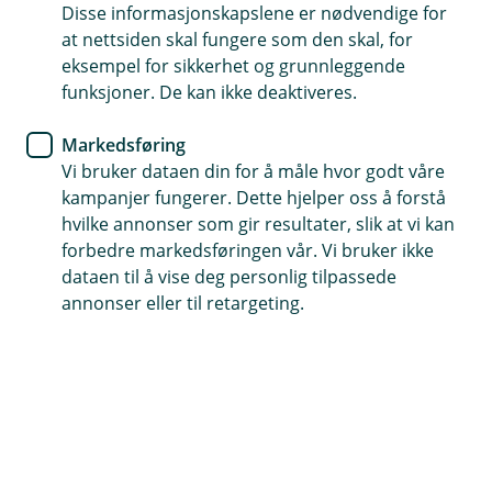
søker om lån, bruker betalingstjenester, besøker
Disse informasjonskapslene er nødvendige for
nettsiden vår, eller kontakter kundesenteret. Dette
at nettsiden skal fungere som den skal, for
gjelder både privatkunder og personer i bedrifter,
eksempel for sikkerhet og grunnleggende
organisasjoner eller foreninger.
funksjoner. De kan ikke deaktiveres.
Opplysninger fra tredjeparter
Markedsføring
Vi bruker dataen din for å måle hvor godt våre
Vi henter også opplysninger fra eksterne kilder for å
kampanjer fungerer. Dette hjelper oss å forstå
tilby tjenester, oppfylle lovkrav og sikre datakvalitet.
hvilke annonser som gir resultater, slik at vi kan
Disse kildene kan inkludere:
forbedre markedsføringen vår. Vi bruker ikke
Offentlige registre som Skatteetaten,
dataen til å vise deg personlig tilpassede
Folkeregisteret og Brønnøysundregistrene, samt
annonser eller til retargeting.
kriminalbekjempende myndigheter
Sanksjonslister og kredittopplysningsbyråer
Selskaper i Eika og Fremtind
Betalingstjenesteleverandører, banker og
butikker
Gjeldsregistre og offentlig tilgjengelige kilder