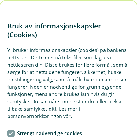
H
o
Bruk av informasjonskapsler
p
p
(Cookies)
i
Vi bruker informasjonskapsler (cookies) på bankens
nettsider. Dette er små tekstfiler som lagres i
n
nettleseren din. Disse brukes for flere formål, som å
n
sørge for at nettsidene fungerer, sikkerhet, huske
h
innstillinger og valg, samt å måle hvordan annonser
o
fungerer. Noen er nødvendige for grunnleggende
funksjoner, mens andre brukes kun hvis du gir
d
samtykke. Du kan når som helst endre eller trekke
e
tilbake samtykket ditt. Les mer i
t
personvernerklæringen vår.
Unngå svindel
Strengt nødvendige cookies