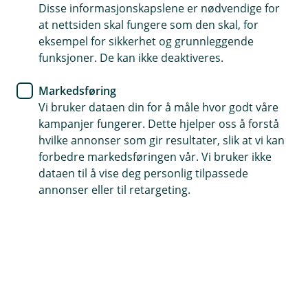
Disse informasjonskapslene er nødvendige for
Bli kjent med bankvettreglene
at nettsiden skal fungere som den skal, for
eksempel for sikkerhet og grunnleggende
Del aldri opplysninger om din BankID
funksjoner. De kan ikke deaktiveres.
Spør oss om råd om det er noe du er usikker på
Markedsføring
Vi bruker dataen din for å måle hvor godt våre
kampanjer fungerer. Dette hjelper oss å forstå
Bankvettreglene
hvilke annonser som gir resultater, slik at vi kan
forbedre markedsføringen vår. Vi bruker ikke
dataen til å vise deg personlig tilpassede
Lær deg Bankvettreglene og bli bedre rustet mot
annonser eller til retargeting.
svindel. Del aldri opplysninger om din BankID –
selv ikke til politi, myndigheter eller til oss i
banken.
Hvis du blir kontaktet og bedt om å oppgi din
BankID er det svindel! Legg på og kontakt oss