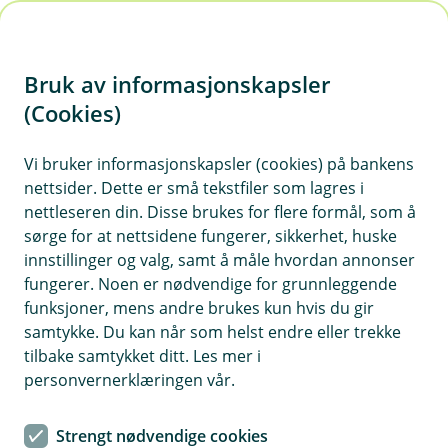
H
o
Bruk av informasjonskapsler
p
p
(Cookies)
Viktige dokumenter
i
Vi bruker informasjonskapsler (cookies) på bankens
Her finner du skjema og dokumenter som kan være
nettsider. Dette er små tekstfiler som lagres i
nyttige å ha hvis du sparer i fond eller ønsker å komme
n
nettleseren din. Disse brukes for flere formål, som å
i gang med sparing.
n
sørge for at nettsidene fungerer, sikkerhet, huske
h
innstillinger og valg, samt å måle hvordan annonser
o
fungerer. Noen er nødvendige for grunnleggende
funksjoner, mens andre brukes kun hvis du gir
Book møte
d
samtykke. Du kan når som helst endre eller trekke
Snakk med oss om sparing og pensjon
e
tilbake samtykket ditt. Les mer i
t
personvernerklæringen vår.
Strengt nødvendige cookies
Informasjon til andelseiere