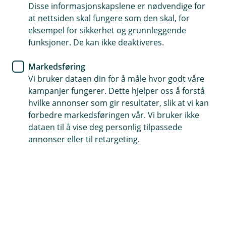
Disse informasjonskapslene er nødvendige for
at nettsiden skal fungere som den skal, for
eksempel for sikkerhet og grunnleggende
Aktsomhetsvurdering (pdf)
funksjoner. De kan ikke deaktiveres.
Markedsføring
Alminnelige forretningsvilkår (pdf)
Vi bruker dataen din for å måle hvor godt våre
kampanjer fungerer. Dette hjelper oss å forstå
hvilke annonser som gir resultater, slik at vi kan
Godtgjørelse (pdf)
forbedre markedsføringen vår. Vi bruker ikke
dataen til å vise deg personlig tilpassede
annonser eller til retargeting.
Interessekonflikter (pdf)
Beste utførelse (pdf)
Handelskalender (pdf)