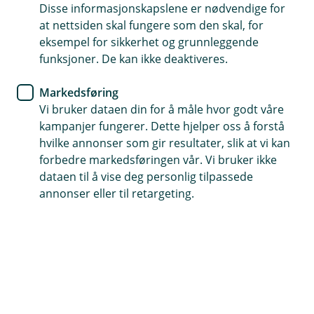
Global falt 6,8 %. En viktig del av nedgangen skyldtes at
Disse informasjonskapslene er nødvendige for
kronen styrket seg betydelig, særlig mot amerikanske
at nettsiden skal fungere som den skal, for
dollar. Teknologiaksjene hadde en tøff måned,
eksempel for sikkerhet og grunnleggende
eksempelvis falt NASDAQ-indeksen med 7,3 %, langt
funksjoner. De kan ikke deaktiveres.
mer enn bredere S&P500, som falt med 4,3 %.
Markedsføring
Markedsutvikling
Vi bruker dataen din for å måle hvor godt våre
kampanjer fungerer. Dette hjelper oss å forstå
Det store bildet i markedet var et tydelig skifte bort fra
hvilke annonser som gir resultater, slik at vi kan
årets vinnere. Halvlederaksjer og andre selskaper
forbedre markedsføringen vår. Vi bruker ikke
knyttet til utbyggingen av kunstig intelligens har steget
dataen til å vise deg personlig tilpassede
svært mye hittil i år, men fikk en kraftig korreksjon i juli.
annonser eller til retargeting.
Samtidig gjorde mer tradisjonelle sektorer som energi
og bank det bedre. Oljeprisen steg på ny uro i
Midtøsten, mens høyere renter og solide resultater
hjalp finansaksjene. Den nye sentralbanksjefen i USA
har nye tanker rundt FEDs kommunikasjon med
markedet, noe som bidro til at de lange rentene løftet
seg mot slutten av måneden. Vi tror ikke nivået på