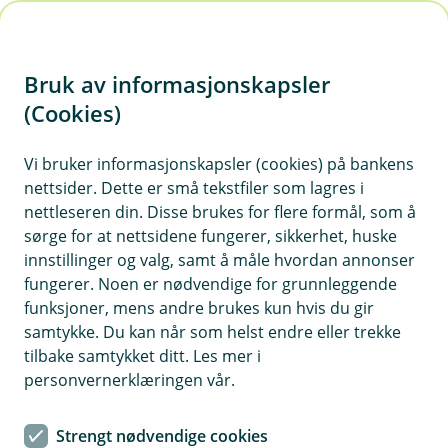
H
o
Bruk av informasjonskapsler
p
p
(Cookies)
Eika Global
i
Vi bruker informasjonskapsler (cookies) på bankens
Fondet er et aksjefond som investerer i selskaper
nettsider. Dette er små tekstfiler som lagres i
n
over hele verden, og passer for deg som har en
nettleseren din. Disse brukes for flere formål, som å
n
tidshorisont på sparingen din på minst 5 år.
sørge for at nettsidene fungerer, sikkerhet, huske
h
innstillinger og valg, samt å måle hvordan annonser
o
fungerer. Noen er nødvendige for grunnleggende
funksjoner, mens andre brukes kun hvis du gir
d
Månedsrapport for Eika Global
samtykke. Du kan når som helst endre eller trekke
e
tilbake samtykket ditt. Les mer i
t
personvernerklæringen vår.
Juli ble en svak måned for globale aksjefond målt i
norske kroner. Verdensindeksen falt 3,2 %, mens Eika
Strengt nødvendige cookies