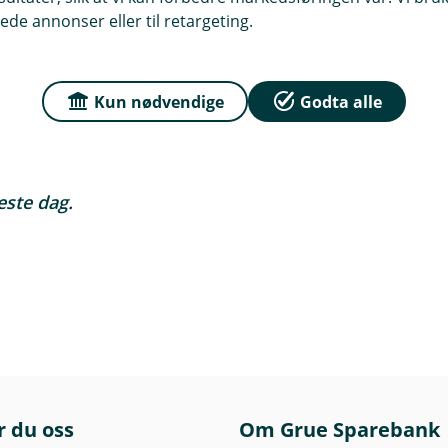
r i lokalsamfunnet, vil vi bidra vi
ede annonser eller til retargeting.
 deg, og for å finne gode måter vi
Kun nødvendige
Godta alle
. For økt bærekraft for verden, vårt
este dag.
r du oss
Om Grue Sparebank