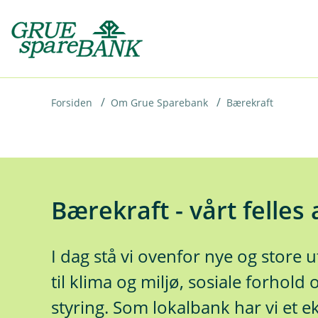
H
o
p
p
i
Forsiden
Om Grue Sparebank
Bærekraft
n
n
h
o
Bærekraft - vårt felles
d
e
I dag stå vi ovenfor nye og store u
t
til klima og miljø, sosiale forhol
styring. Som lokalbank har vi et e