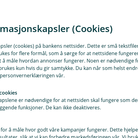
idra til vekst og økonomisk utvikling
mulighet til å spare for en tryggere
is den gangen, og det er det
rmasjonskapsler (Cookies)
sler (cookies) på bankens nettsider. Dette er små tekstfile
. Vi mennesker påvirker nå naturen,
ukes for flere formål, som å sørge for at nettsidene fungerer
dde kunnet forestille seg da banken
samt å måle hvordan annonser fungerer. Noen er nødvendige 
r tid også om noe mer.
rukes kun hvis du gir samtykke. Du kan når som helst endre 
i personvernerklæringen vår.
ed å bo i fremtiden også, må vi ha
å behandle hverandre bra, og unngå
cookies
pslene er nødvendige for at nettsiden skal fungere som den
ggende funksjoner. De kan ikke deaktiveres.
 natur, men vi kan ganske mye om
reiser og forbruk kan påvirke
lir stadig bedre.
 for å måle hvor godt våre kampanjer fungerer. Dette hjelper
ltater, slik at vi kan forbedre markedsføringen vår. Vi bruke