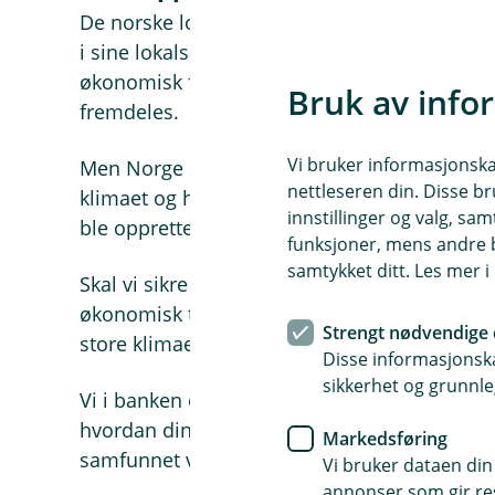
De norske lokalbankene ble opprettet for å b
i sine lokalsamfunn, og for å gi vanlige folk 
økonomisk fremtid. Det var bærekraft i praks
Bruk av info
fremdeles.
Vi bruker informasjonskap
Men Norge og verden har også forandret seg
nettleseren din. Disse br
klimaet og hverandre på måter som ingen ha
innstillinger og valg, 
ble opprettet. Derfor handler bærekraft i vå
funksjoner, mens andre b
samtykket ditt. Les mer 
Skal vi sikre at landet vårt forblir et godt st
økonomisk trygghet og arbeidsplasser. Vi m
Strengt nødvendige 
store klimaendringer og naturødeleggelser.
Disse informasjonska
sikkerhet og grunnle
Vi i banken er ikke eksperter på klima eller
hvordan dine og mine prosjekter, boligkjøp, 
Markedsføring
samfunnet vårt - og verden rundt oss. Og vi b
Vi bruker dataen din
annonser som gir resu