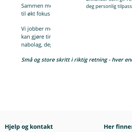
Sammen med deg, andre mennesker og bedrifte
deg personlig tilpass
til økt fokus på bærekraft der vi kan.
Vi jobber med å bli enda bedre rådgivere for
kan gjøre ting smartere og bedre på - sammen
nabolag, deg og meg.
Små og store skritt i riktig retning - hver en
Hjelp og kontakt
Her finne