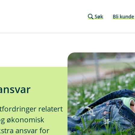
Søk
Bli kunde
 ansvar
tfordringer relatert
d og økonomisk
kstra ansvar for