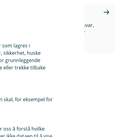
Gavemidler
Vi bevisst på vårt samfunnsansvar,
og hvert år gir vi store summer
tilbake til lokalsamfunnet.
r som lagres i
, sikkerhet, huske
for grunnleggende
eller trekke tilbake
 skal, for eksempel for
 oss å forstå hvilke
r ikke dataen til å vise