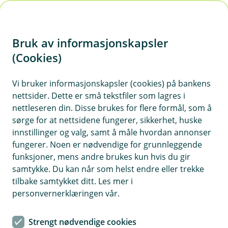
H
o
Bruk av informasjonskapsler
p
p
(Cookies)
i
Vi bruker informasjonskapsler (cookies) på bankens
nettsider. Dette er små tekstfiler som lagres i
n
nettleseren din. Disse brukes for flere formål, som å
n
sørge for at nettsidene fungerer, sikkerhet, huske
h
innstillinger og valg, samt å måle hvordan annonser
o
fungerer. Noen er nødvendige for grunnleggende
funksjoner, mens andre brukes kun hvis du gir
d
samtykke. Du kan når som helst endre eller trekke
e
tilbake samtykket ditt. Les mer i
t
personvernerklæringen vår.
Tips mot svindel
Strengt nødvendige cookies