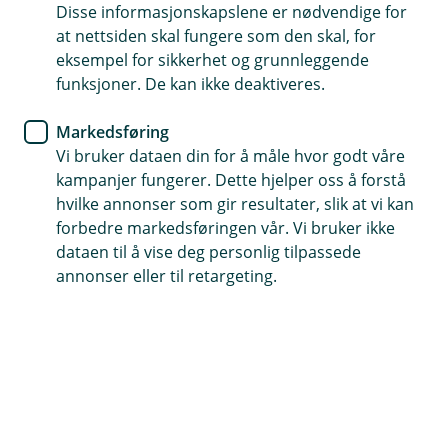
Sikkerhet
Disse informasjonskapslene er nødvendige for
at nettsiden skal fungere som den skal, for
Vær på vakt og unngå å bli
eksempel for sikkerhet og grunnleggende
funksjoner. De kan ikke deaktiveres.
svindlet!
Markedsføring
Førjulstiden er travel og mange av oss benytter
Vi bruker dataen din for å måle hvor godt våre
Black Friday til å gjøre gode kjøp – men vær
kampanjer fungerer. Dette hjelper oss å forstå
oppmerksom! Dette er også høysesong for
hvilke annonser som gir resultater, slik at vi kan
svindel. Sjekk rådene våre før du slår til på et
forbedre markedsføringen vår. Vi bruker ikke
godt tilbud.
dataen til å vise deg personlig tilpassede
annonser eller til retargeting.
Nettet florerer med falske tilbud, tvilsomme nettsider,
phishingforsøk på e-post og svindelposter i sosiale
medier. Vær derfor på når du handler, slik at du
unngår å bli svindlet.
Tips for å unngå å bli svindlet: