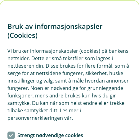
H
o
Bruk av informasjonskapsler
p
p
(Cookies)
i
Vi bruker informasjonskapsler (cookies) på bankens
nettsider. Dette er små tekstfiler som lagres i
n
nettleseren din. Disse brukes for flere formål, som å
n
sørge for at nettsidene fungerer, sikkerhet, huske
h
innstillinger og valg, samt å måle hvordan annonser
o
fungerer. Noen er nødvendige for grunnleggende
funksjoner, mens andre brukes kun hvis du gir
d
samtykke. Du kan når som helst endre eller trekke
e
tilbake samtykket ditt. Les mer i
t
personvernerklæringen vår.
Nyhet
Strengt nødvendige cookies