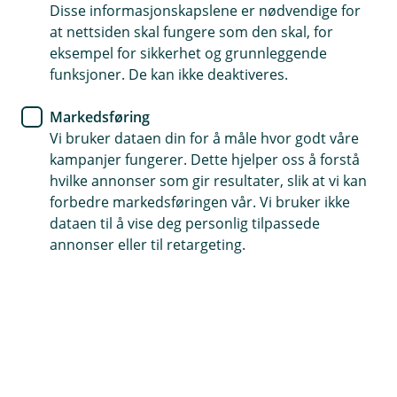
Disse informasjonskapslene er nødvendige for
Gavetildeling fra Grue
at nettsiden skal fungere som den skal, for
Sparebank 2026
eksempel for sikkerhet og grunnleggende
funksjoner. De kan ikke deaktiveres.
Grue Sparebank deler ut gavemidler for 2026
Markedsføring
hvor lag og foreninger nå kan søke om midler fra
Vi bruker dataen din for å måle hvor godt våre
bankens gavefond
kampanjer fungerer. Dette hjelper oss å forstå
hvilke annonser som gir resultater, slik at vi kan
Grue Sparebank deler ut gavemidler for 2026.
forbedre markedsføringen vår. Vi bruker ikke
Som lokalbank og lokal støttespiller deler Grue
dataen til å vise deg personlig tilpassede
Sparebank ut gavemidler til allmennyttige formål hvor
annonser eller til retargeting.
aktiviteter mot barn og unge blir prioritert.
Med allmennyttige formål menes formål som kommer
flest mulig til gode, at gavene skal skape verdier, og
gjøre lag og foreninger i stand til å gjennomføre ideer
og tiltak til beste for allmennheten.
Å bidra til økonomisk vekst, lokal næringsutvikling,
godt bomiljø, støtte til lag og foreninger samt