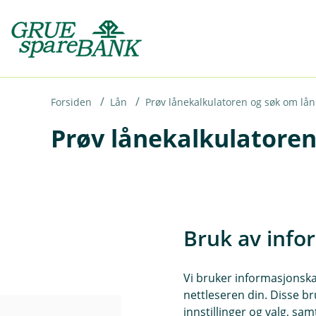
H
o
p
p
i
Forsiden
Lån
Prøv lånekalkulatoren og søk om lån
Prøv lånekalkulatoren
n
n
h
o
d
Bruk av info
e
t
Vi bruker informasjonskap
nettleseren din. Disse br
innstillinger og valg, 