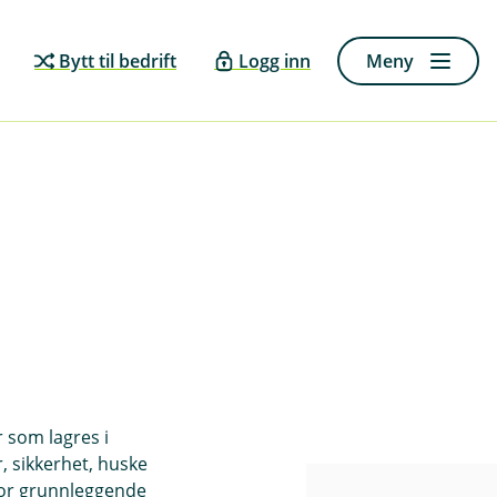
Bytt til bedrift
Logg inn
Meny
r som lagres i
, sikkerhet, huske
for grunnleggende