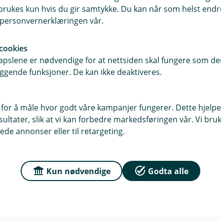
rukes kun hvis du gir samtykke. Du kan når som helst endre 
r du oss
Om Grue Sparebank
i personvernerklæringen vår.
sse
Org.nr: NO 937 886 705
ss
cookies
pslene er nødvendige for at nettsiden skal fungere som den
Om oss
ggende funksjoner. De kan ikke deaktiveres.
Kontakt oss
 for å måle hvor godt våre kampanjer fungerer. Dette hjelper
ltater, slik at vi kan forbedre markedsføringen vår. Vi bruke
ede annonser eller til retargeting.
Kun nødvendige
Godta alle