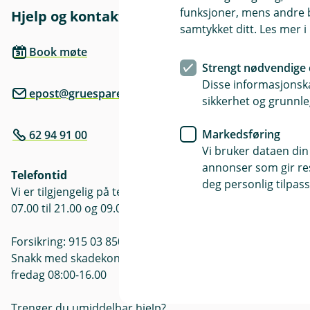
funksjoner, mens andre b
Hjelp og kontakt
Her finne
samtykket ditt. Les mer 
Besøksadre
Book møte
Se kontakt o
Strengt nødvendige 
Disse informasjonska
epost@gruesparebank.no
sikkerhet og grunnle
Markedsføring
62 94 91 00
Vi bruker dataen din
annonser som gir resu
Telefontid
deg personlig tilpass
Vi er tilgjengelig på telefon hverdager
07.00 til 21.00 og 09.00 til 21.00 i helger.
Forsikring: 915 03 850
Snakk med skadekonsulent: mandag til
fredag 08:00-16.00
Trenger du umiddelbar hjelp?