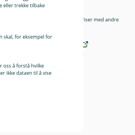
eller trekke tilbake
Priser
Sammenlign våre priser med andre
selskaper på
 skal, for eksempel for
Finansportalen.no
Våre priser
 oss å forstå hvilke
r ikke dataen til å vise