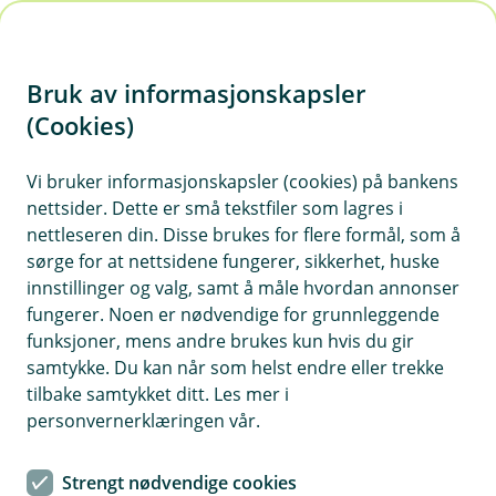
H
o
Bruk av informasjonskapsler
p
p
(Cookies)
Kontaktskjema
i
Vi bruker informasjonskapsler (cookies) på bankens
Fyll ut skjemaet under, så tar vi kontakt med deg.
nettsider. Dette er små tekstfiler som lagres i
n
nettleseren din. Disse brukes for flere formål, som å
n
sørge for at nettsidene fungerer, sikkerhet, huske
h
innstillinger og valg, samt å måle hvordan annonser
o
fungerer. Noen er nødvendige for grunnleggende
funksjoner, mens andre brukes kun hvis du gir
d
samtykke. Du kan når som helst endre eller trekke
Hjelp og kontakt
e
tilbake samtykket ditt. Les mer i
t
personvernerklæringen vår.
Book møte
Strengt nødvendige cookies
epost@gruesparebank.no