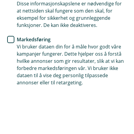
Disse informasjonskapslene er nødvendige for
at nettsiden skal fungere som den skal, for
62 94 91 00
eksempel for sikkerhet og grunnleggende
funksjoner. De kan ikke deaktiveres.
Telefontid
Markedsføring
Vi er tilgjengelig på telefon hverdager 07.00 til 21.00
Vi bruker dataen din for å måle hvor godt våre
og 09.00 til 21.00 i helger.
kampanjer fungerer. Dette hjelper oss å forstå
hvilke annonser som gir resultater, slik at vi kan
Forsikring: 915 03 850
forbedre markedsføringen vår. Vi bruker ikke
Snakk med skadekonsulent: mandag til fredag 08:00-
dataen til å vise deg personlig tilpassede
16.00
annonser eller til retargeting.
Trenger du umiddelbar hjelp?
Ring oss på 915 03 850 døgnet rundt, hele året
Her finner du oss