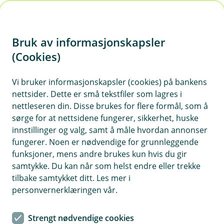
H
o
Bruk av informasjonskapsler
p
p
(Cookies)
Klagehåndtering for Eika
i
digitalbank
Vi bruker informasjonskapsler (cookies) på bankens
nettsider. Dette er små tekstfiler som lagres i
n
Vi har som mål å ha fornøyde kunder. Likevel kan
nettleseren din. Disse brukes for flere formål, som å
n
sørge for at nettsidene fungerer, sikkerhet, huske
det innimellom oppstå forhold som gjør at du
h
innstillinger og valg, samt å måle hvordan annonser
som kunde ikke er fullt ut tilfreds. Dersom det er
o
fungerer. Noen er nødvendige for grunnleggende
tilfelle, ønsker vi å høre fra deg.
funksjoner, mens andre brukes kun hvis du gir
d
samtykke. Du kan når som helst endre eller trekke
e
tilbake samtykket ditt. Les mer i
t
personvernerklæringen vår.
Du har mulighet å klage
Har du blitt utsatt for svindel? Eller er du uenig i
Strengt nødvendige cookies