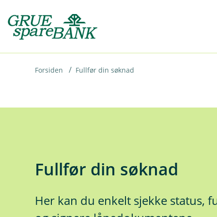
H
o
p
p
i
Forsiden
Fullfør din søknad
n
n
h
o
d
Fullfør din søknad
e
t
Her kan du enkelt sjekke status, f