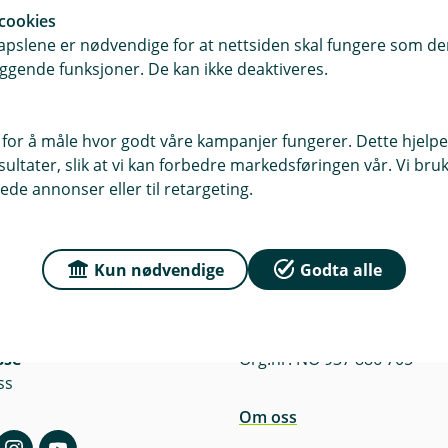
cookies
pslene er nødvendige for at nettsiden skal fungere som den
ggende funksjoner. De kan ikke deaktiveres.
 for å måle hvor godt våre kampanjer fungerer. Dette hjelper
ltater, slik at vi kan forbedre markedsføringen vår. Vi bruke
ede annonser eller til retargeting.
Kun nødvendige
Godta alle
r du oss
Om Grue Sparebank
sse
Org.nr: NO 937 886 705
ss
Om oss