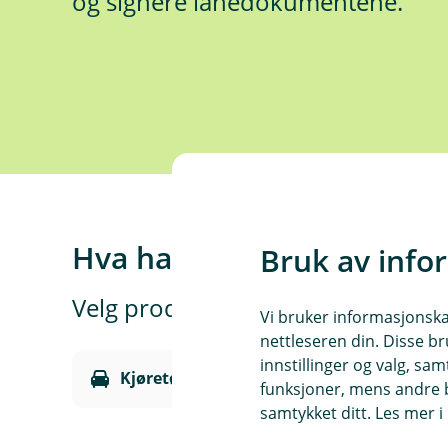
og signere lånedokumentene.
Hva har du søkt om?
Bruk av info
Velg produktet du har søkt om fo
Vi bruker informasjonskap
nettleseren din. Disse br
innstillinger og valg, 
Kjøretøylån
funksjoner, mens andre b
samtykket ditt. Les mer 