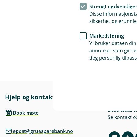
Strengt nødvendige 
Disse informasjonska
sikkerhet og grunnle
Markedsføring
Vi bruker dataen din
annonser som gir resu
deg personlig tilpass
Hjelp og kontakt
Her finne
Besøksadre
Book møte
Se kontakt o
epost@gruesparebank.no