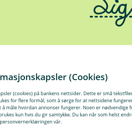
rmasjonskapsler (Cookies)
r å komme videre til søknadsoversikten.
sler (cookies) på bankens nettsider. Dette er små tekstfile
ukes for flere formål, som å sørge for at nettsidene fungerer
samt å måle hvordan annonser fungerer. Noen er nødvendige 
rukes kun hvis du gir samtykke. Du kan når som helst endre 
i personvernerklæringen vår.