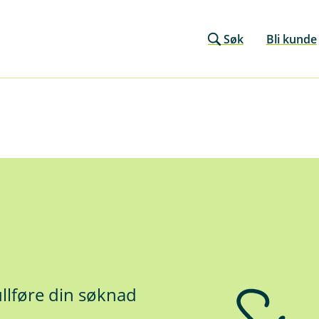
Søk
Bli kunde
ullføre din søknad