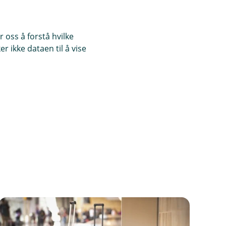
 oss å forstå hvilke
r ikke dataen til å vise
rsikringen
ker flere typer
Det første året er