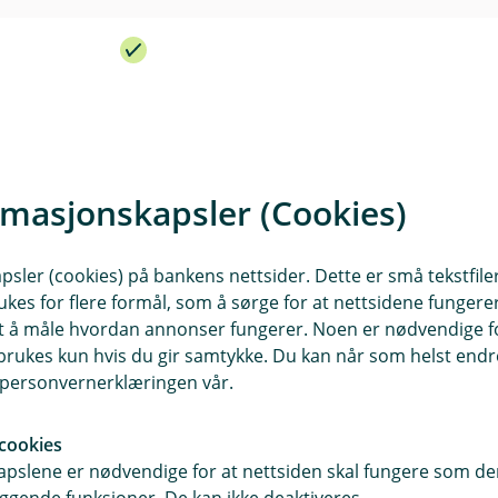
d
t
I
l
e
n
u
r
k
d
t
l
e
u
r
fullstendig vilkår.
d
t
e
aste ned vilkårene som gjelder deg, ditt og dine.
r
rmasjonskapsler (Cookies)
t
Kontakt meg om mobilforsikring
sler (cookies) på bankens nettsider. Dette er små tekstfile
ukes for flere formål, som å sørge for at nettsidene fungerer
isaksforsikring vilkår (pdf)
Verdisaksforsikring IPID (pdf
(
samt å måle hvordan annonser fungerer. Noen er nødvendige 
E
rukes kun hvis du gir samtykke. Du kan når som helst endre 
k
i personvernerklæringen vår.
s
t
cookies
e
pslene er nødvendige for at nettsiden skal fungere som den
r