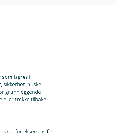
d
t
l
e
u
r
d
t
e
r
t
r som lagres i
, sikkerhet, huske
)
for grunnleggende
eller trekke tilbake
 skal, for eksempel for