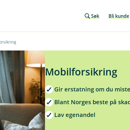
Søk
Bli kunde
orsikring
Mobilforsikring
Gir erstatning om du mist
Blant Norges beste på ska
Lav egenandel