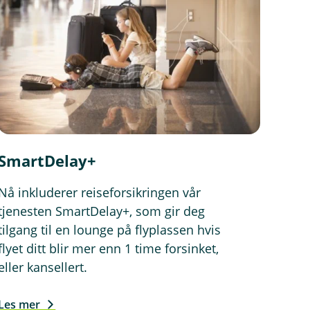
SmartDelay+
Nå inkluderer reiseforsikringen vår
tjenesten SmartDelay+, som gir deg
tilgang til en lounge på flyplassen hvis
flyet ditt blir mer enn 1 time forsinket,
eller kansellert.
Les mer