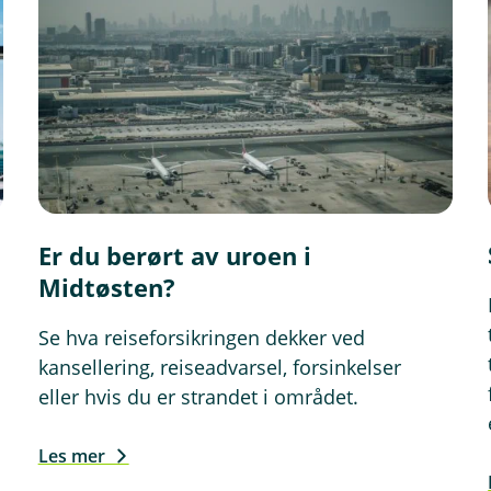
n
d
u
)
Er du berørt av uroen i
Midtøsten?
Se hva reiseforsikringen dekker ved
kansellering, reiseadvarsel, forsinkelser
eller hvis du er strandet i området.
Les mer