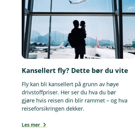
n
d
u
)
Kansellert fly? Dette bør du vite
Fly kan bli kansellert på grunn av høye
drivstoffpriser. Her ser du hva du bør
gjøre hvis reisen din blir rammet – og hva
reiseforsikringen dekker.
Les mer