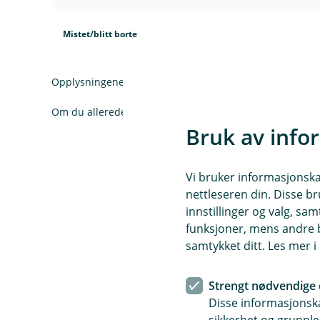
d
t
I
l
e
n
u
Mistet/blitt borte
r
k
d
t
I
l
e
n
u
r
Opplysningene her er forenklet og forkortet i forhold til 
k
d
t
l
e
Om du allerede har forsikringer hos oss, logg inn for å l
u
r
Bruk av info
d
t
e
r
Vi bruker informasjonskap
t
nettleseren din. Disse br
Verd
(
innstillinger og valg, 
E
funksjoner, mens andre b
k
samtykket ditt. Les mer 
s
t
Strengt nødvendige 
e
Disse informasjonska
r
Spørsmål og svar