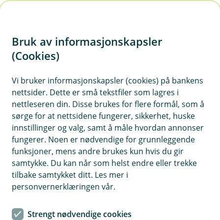
H
o
Bruk av informasjonskapsler
p
p
(Cookies)
i
Vi bruker informasjonskapsler (cookies) på bankens
nettsider. Dette er små tekstfiler som lagres i
n
nettleseren din. Disse brukes for flere formål, som å
n
sørge for at nettsidene fungerer, sikkerhet, huske
h
innstillinger og valg, samt å måle hvordan annonser
o
fungerer. Noen er nødvendige for grunnleggende
funksjoner, mens andre brukes kun hvis du gir
d
samtykke. Du kan når som helst endre eller trekke
e
tilbake samtykket ditt. Les mer i
Vedlikeholdskalender
t
personvernerklæringen vår.
Vedlikehold er skadeforebygging i praksis. Her
Strengt nødvendige cookies
gir vi deg stegvis veiledning og oversikt over