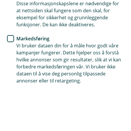
Disse informasjonskapslene er nødvendige for
hva du bør gjøre både innendørs og utendørs.
at nettsiden skal fungere som den skal, for
eksempel for sikkerhet og grunnleggende
funksjoner. De kan ikke deaktiveres.
Ekspertråd basert på skadestatistikk
Markedsføring
Vi bruker dataen din for å måle hvor godt våre
Rådene våre er utviklet av fageksperter og er
kampanjer fungerer. Dette hjelper oss å forstå
basert på skadestatistikk over hyppige skader i
hvilke annonser som gir resultater, slik at vi kan
forbedre markedsføringen vår. Vi bruker ikke
hjemmet og oppussingsrådene fra Direktoratet
dataen til å vise deg personlig tilpassede
for byggkvalitet (DiBK).
annonser eller til retargeting.
Inne
Rense filter i kjøkkenvifte
Rense filter i oppvaskmaskin