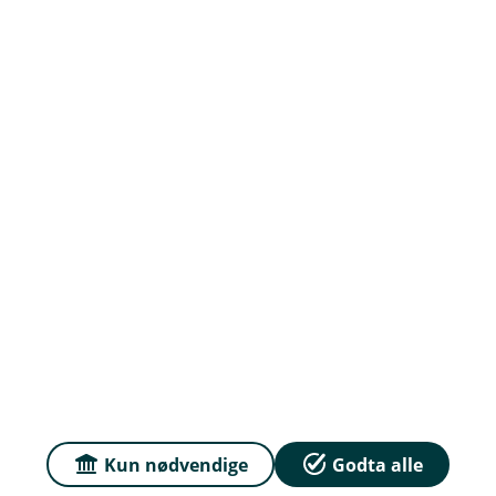
Priser
Sammenlign våre priser med andre selskaper på
Finansportalen.no
Våre priser
Personvern og informasjonskapsler
Sikkerhet og antihvitvask
English
Kun nødvendige
Godta alle