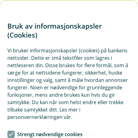
H
o
Bruk av informasjonskapsler
p
p
(Cookies)
i
Vi bruker informasjonskapsler (cookies) på bankens
nettsider. Dette er små tekstfiler som lagres i
n
nettleseren din. Disse brukes for flere formål, som å
n
sørge for at nettsidene fungerer, sikkerhet, huske
h
innstillinger og valg, samt å måle hvordan annonser
o
fungerer. Noen er nødvendige for grunnleggende
funksjoner, mens andre brukes kun hvis du gir
d
samtykke. Du kan når som helst endre eller trekke
e
tilbake samtykket ditt. Les mer i
t
Vannscooterforsikring
personvernerklæringen vår.
Veihjelp og assistanse når du trenger det
Strengt nødvendige cookies