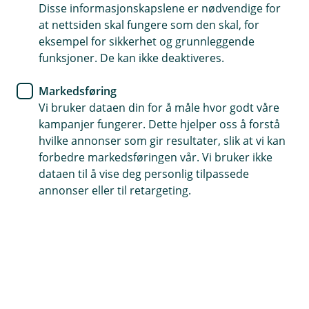
Disse informasjonskapslene er nødvendige for
Gjelder både på vannet og når den fraktes
at nettsiden skal fungere som den skal, for
eksempel for sikkerhet og grunnleggende
Toppkasko dekker også skader i motoren
funksjoner. De kan ikke deaktiveres.
Kontakt meg om vannscooterforsikring
Markedsføring
Vi bruker dataen din for å måle hvor godt våre
kampanjer fungerer. Dette hjelper oss å forstå
Hva dekker vannscooterforsikringen?
hvilke annonser som gir resultater, slik at vi kan
forbedre markedsføringen vår. Vi bruker ikke
Enten du er i ferd med å kjøpe vannscooter eller
dataen til å vise deg personlig tilpassede
annonser eller til retargeting.
bare vil flytte forsikringen til oss, kan du velge
mellom tre dekninger: delkasko, kasko og
toppkasko. Med kasko er du godt dekket hvis noe
skulle skje – for eksempel ved sammenstøt,
synking eller hvis du fyller feil drivstoff. Går du
for toppkasko, får du også dekning for skader på
motor og opplagsutstyr.