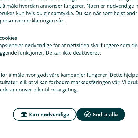
samt å måle hvordan annonser fungerer. Noen er nødvendige 
ade andre ting, men det blir mindre
rukes kun hvis du gir samtykke. Du kan når som helst endre 
i personvernerklæringen vår.
ft. Dekk til med sandsekker om det
cookies
pslene er nødvendige for at nettsiden skal fungere som den
e og redusere noe av risikoen for
ggende funksjoner. De kan ikke deaktiveres.
 for å måle hvor godt våre kampanjer fungerer. Dette hjelper
ra lokale myndigheter. Ved en stor
ltater, slik at vi kan forbedre markedsføringen vår. Vi bruke
dighetene.
ede annonser eller til retargeting.
r
aktuelle naturfarevarsler Norges
Kun nødvendige
Godta alle
isk institutt i området du bor.