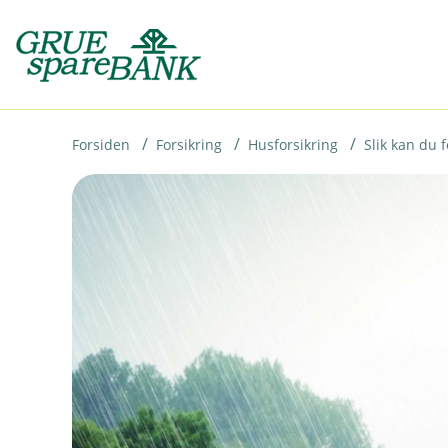
H
o
p
p
i
Forsiden
Forsikring
Husforsikring
Slik kan du 
n
n
h
o
d
e
t