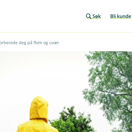
Søk
Bli kunde
forberede deg på flom og uvær