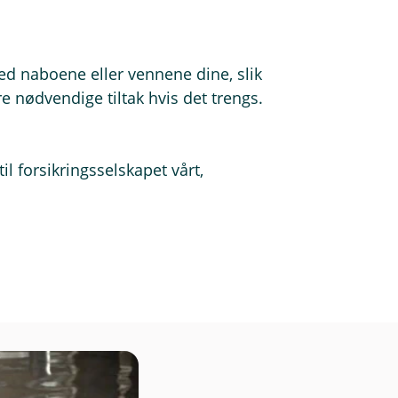
 og SMS straks de publiseres.
ed naboene eller vennene dine, slik
e nødvendige tiltak hvis det trengs.
il forsikringsselskapet vårt,