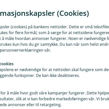
rmasjonskapsler (Cookies)
sler (cookies) på bankens nettsider. Dette er små tekstfile
Du som har funnet din
ukes for flere formål, som å sørge for at nettsidene fungerer
samt å måle hvordan annonser fungerer. Noen er nødvendige 
egen vei
rukes kun hvis du gir samtykke. Du kan når som helst endre 
Enten du er singel, skilt, senior
i personvernerklæringen vår.
eller i en bonusfamilie - du
lever livet slik det passer deg.
cookies
Uansett hvordan hverdagen
pslene er nødvendige for at nettsiden skal fungere som den
din ser ut, har du skapt en
ggende funksjoner. De kan ikke deaktiveres.
tilværelse som passer for
deg.
 for å måle hvor godt våre kampanjer fungerer. Dette hjelper
ltater, slik at vi kan forbedre markedsføringen vår. Vi bruke
Du som har funnet din
ede annonser eller til retargeting.
egen vei