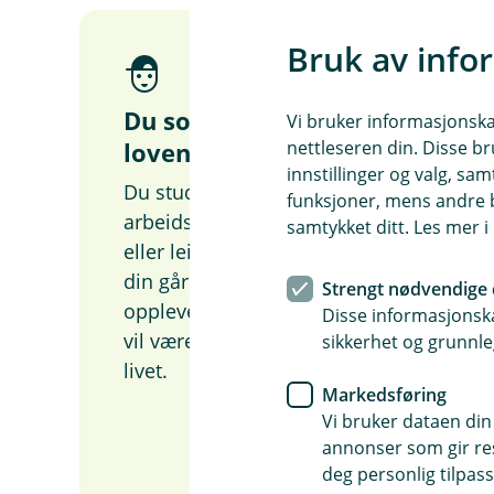
Bruk av info
Du som er ung og
Vi bruker informasjonskap
nettleseren din. Disse br
lovende
innstillinger og valg, 
Du studerer eller er ny i
funksjoner, mens andre b
arbeidslivet, og bor i kollektiv
samtykket ditt. Les mer 
eller leier for deg selv. Tiden
din går til å prøve ut nye
Strengt nødvendige 
opplevelser, finne ut hvem du
Disse informasjonska
vil være og hvordan du vil leve
sikkerhet og grunnle
livet.
Markedsføring
Vi bruker dataen din
Dette er meg
annonser som gir resu
deg personlig tilpass