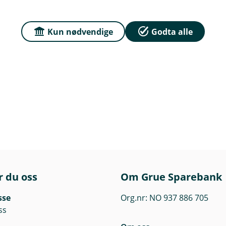
Kun nødvendige
Godta alle
r du oss
Om Grue Sparebank
sse
Org.nr: NO 937 886 705
ss