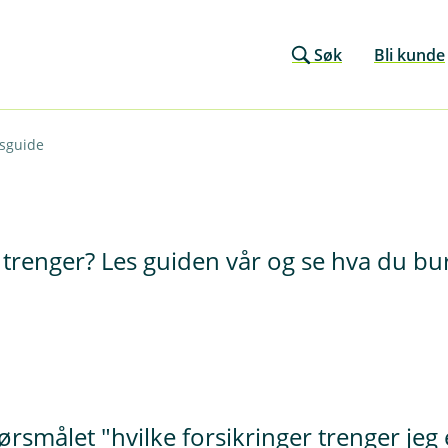
Søk
Bli kunde
gsguide
u trenger? Les guiden vår og se hva du bu
pørsmålet "hvilke forsikringer trenger je