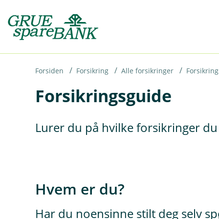
H
o
p
p
i
Forsiden
Forsikring
Alle forsikringer
Forsikrin
Forsikringsguide
n
n
h
Lurer du på hvilke forsikringer d
o
d
e
t
Hvem er du?
Har du noensinne stilt deg selv s