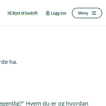
Bytt til bedrift
Logg inn
Meny
rde ha.
g egentlig?" Hvem du er og hvordan