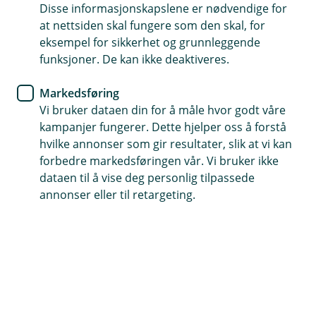
Disse informasjonskapslene er nødvendige for
Kredittkort
at nettsiden skal fungere som den skal, for
eksempel for sikkerhet og grunnleggende
Få rabatt på leiebil hos Avis
funksjoner. De kan ikke deaktiveres.
Skal du leie bil? Med kredittkortet ditt kan du få
Markedsføring
opptil 20 % rabatt hos Avis – både i Norge og i
Vi bruker dataen din for å måle hvor godt våre
utlandet. Enkelt å bruke og ekstra trygt når du er
kampanjer fungerer. Dette hjelper oss å forstå
hvilke annonser som gir resultater, slik at vi kan
på reise.
forbedre markedsføringen vår. Vi bruker ikke
Dette får du:
dataen til å vise deg personlig tilpassede
annonser eller til retargeting.
Inntil
20 % rabatt
på leie av personbil Norge
Inntil
15 % rabatt
på leie av varebil i Norge
Inntil
10 % rabatt
på leie av personbil i utlandet
Slik får du rabatten: