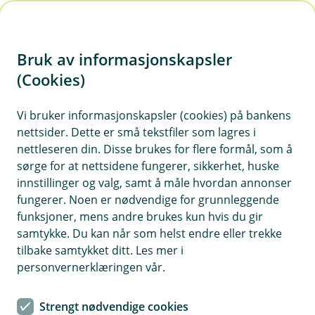
H
o
Bruk av informasjonskapsler
p
p
(Cookies)
i
Vi bruker informasjonskapsler (cookies) på bankens
nettsider. Dette er små tekstfiler som lagres i
n
nettleseren din. Disse brukes for flere formål, som å
n
sørge for at nettsidene fungerer, sikkerhet, huske
h
innstillinger og valg, samt å måle hvordan annonser
o
fungerer. Noen er nødvendige for grunnleggende
funksjoner, mens andre brukes kun hvis du gir
d
samtykke. Du kan når som helst endre eller trekke
e
tilbake samtykket ditt. Les mer i
t
personvernerklæringen vår.
Bli bedre kjent med feriemålet ved å utforske området i ditt
eget tempo.
Strengt nødvendige cookies