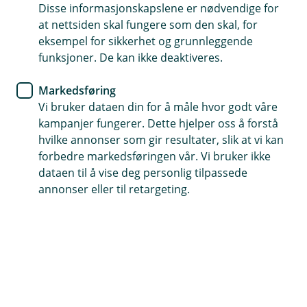
about you
Disse informasjonskapslene er nødvendige for
at nettsiden skal fungere som den skal, for
eksempel for sikkerhet og grunnleggende
As a bank we are required to continuously make
funksjoner. De kan ikke deaktiveres.
sure our customers are correctly identified. This
is important to ensure a high level of security to
Markedsføring
protect you from financial crime and to prevent
Vi bruker dataen din for å måle hvor godt våre
money laundering and terrorist financing. We
kampanjer fungerer. Dette hjelper oss å forstå
therefore need to collect new identification from
hvilke annonser som gir resultater, slik at vi kan
you.
forbedre markedsføringen vår. Vi bruker ikke
dataen til å vise deg personlig tilpassede
Identify yourself electronically by using the
annonser eller til retargeting.
BankID-app
To electronically identify yourself, you need:
Passport or National Identity Card
5-8 minutes
BankID-app