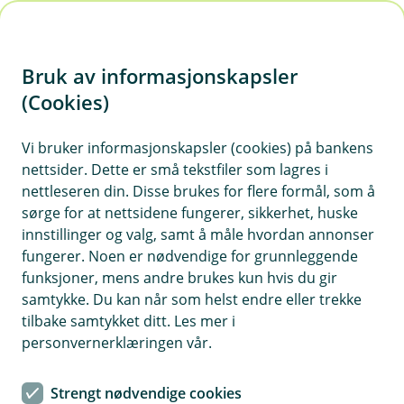
H
o
Bruk av informasjonskapsler
p
p
(Cookies)
i
Vi bruker informasjonskapsler (cookies) på bankens
nettsider. Dette er små tekstfiler som lagres i
n
nettleseren din. Disse brukes for flere formål, som å
n
sørge for at nettsidene fungerer, sikkerhet, huske
h
innstillinger og valg, samt å måle hvordan annonser
o
fungerer. Noen er nødvendige for grunnleggende
funksjoner, mens andre brukes kun hvis du gir
d
samtykke. Du kan når som helst endre eller trekke
e
tilbake samtykket ditt. Les mer i
t
personvernerklæringen vår.
We need updated information
Strengt nødvendige cookies