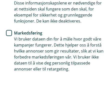
Disse informasjonskapslene er nødvendige for
Hva er BankID, og hva brukes
at nettsiden skal fungere som den skal, for
det til?
eksempel for sikkerhet og grunnleggende
funksjoner. De kan ikke deaktiveres.
BankID har mange viktige funksjoner
Du bruker det for å logge inn i mobil- og
Markedsføring
nettbank
Vi bruker dataen din for å måle hvor godt våre
Du bruker det for å endre beløpsgrense i Vipps
kampanjer fungerer. Dette hjelper oss å forstå
hvilke annonser som gir resultater, slik at vi kan
Du bruker det for å logge inn hos Lånekassen
forbedre markedsføringen vår. Vi bruker ikke
Du bruker det for å logge inn på offentlige
dataen til å vise deg personlig tilpassede
nettsider
annonser eller til retargeting.
Hvordan får jeg BankID?
For å få BankID må du komme innom oss i banken -
husk å ta med deg passet ditt. Dine foreldre (eller
verger) må også signere. De må også ha med seg pass
eller nasjonalt ID-kort.