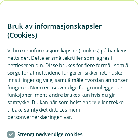
H
o
Bruk av informasjonskapsler
p
p
(Cookies)
i
Vi bruker informasjonskapsler (cookies) på bankens
nettsider. Dette er små tekstfiler som lagres i
n
nettleseren din. Disse brukes for flere formål, som å
n
sørge for at nettsidene fungerer, sikkerhet, huske
h
innstillinger og valg, samt å måle hvordan annonser
o
fungerer. Noen er nødvendige for grunnleggende
funksjoner, mens andre brukes kun hvis du gir
d
samtykke. Du kan når som helst endre eller trekke
e
tilbake samtykket ditt. Les mer i
t
personvernerklæringen vår.
BankID
Strengt nødvendige cookies