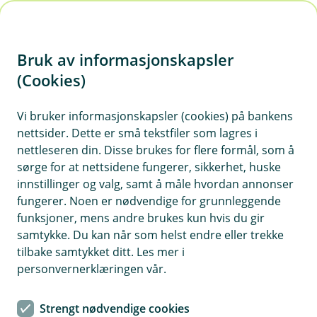
H
o
Bruk av informasjonskapsler
p
p
(Cookies)
i
Vi bruker informasjonskapsler (cookies) på bankens
nettsider. Dette er små tekstfiler som lagres i
n
nettleseren din. Disse brukes for flere formål, som å
n
sørge for at nettsidene fungerer, sikkerhet, huske
h
innstillinger og valg, samt å måle hvordan annonser
o
fungerer. Noen er nødvendige for grunnleggende
funksjoner, mens andre brukes kun hvis du gir
d
samtykke. Du kan når som helst endre eller trekke
e
tilbake samtykket ditt. Les mer i
t
personvernerklæringen vår.
Bli kunde uten BankID
Strengt nødvendige cookies