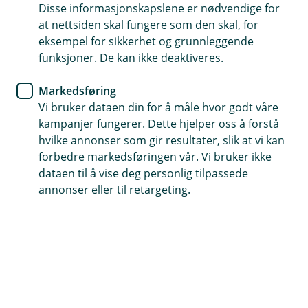
Disse informasjonskapslene er nødvendige for
Så hyggelig at du vil bli kunde hos oss
at nettsiden skal fungere som den skal, for
eksempel for sikkerhet og grunnleggende
funksjoner. De kan ikke deaktiveres.
Slik blir du kunde uten BankID
Markedsføring
Vi bruker dataen din for å måle hvor godt våre
Dersom du ønsker å bli kunde hos oss, men ikke
kampanjer fungerer. Dette hjelper oss å forstå
har BankID kan du likevel bli kunde med pass.
hvilke annonser som gir resultater, slik at vi kan
forbedre markedsføringen vår. Vi bruker ikke
dataen til å vise deg personlig tilpassede
Nedenfor finner du informasjonen du trenger for å bli
annonser eller til retargeting.
bankkunde hos oss.
1. Avtale et møte med oss
Ring oss på 62 94 91 00 for å avtale et møte.
2. Møt opp i banken til den avtalte timen
Husk å ta med gyldig pass eller godkjent nasjonalt ID-