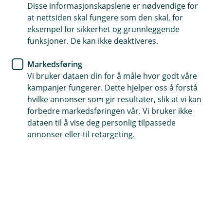
Disse informasjonskapslene er nødvendige for
Nå kan du enkelt bestille flere av våre
at nettsiden skal fungere som den skal, for
bedriftsprodukter direkte i nettbanken, uten å måtte
eksempel for sikkerhet og grunnleggende
kontakte oss. Raskt, trygt og tilgjengelig døgnet
funksjoner. De kan ikke deaktiveres.
rundt.
Markedsføring
Vi bruker dataen din for å måle hvor godt våre
kampanjer fungerer. Dette hjelper oss å forstå
hvilke annonser som gir resultater, slik at vi kan
forbedre markedsføringen vår. Vi bruker ikke
dataen til å vise deg personlig tilpassede
Bedriftskort
annonser eller til retargeting.
Bedriftskort er en pålitelig løsning for bedrifter
som trenger en enkel og sikker måte å håndtere
daglige utgifter på. Kortet knyttes til en av
bedriftens kontoer.
Full oversikt og kontroll over transaksjoner
Økt sikkerhet ved å bruke bedriftskort