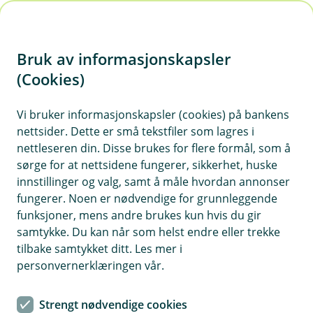
H
o
Bruk av informasjonskapsler
p
p
(Cookies)
i
Vi bruker informasjonskapsler (cookies) på bankens
nettsider. Dette er små tekstfiler som lagres i
n
nettleseren din. Disse brukes for flere formål, som å
n
sørge for at nettsidene fungerer, sikkerhet, huske
h
innstillinger og valg, samt å måle hvordan annonser
o
fungerer. Noen er nødvendige for grunnleggende
funksjoner, mens andre brukes kun hvis du gir
d
samtykke. Du kan når som helst endre eller trekke
e
tilbake samtykket ditt. Les mer i
t
personvernerklæringen vår.
Bestill selv – når det passer deg
Strengt nødvendige cookies