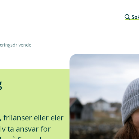
Sø
næringsdrivende
g
rilanser eller eier
v ta ansvar for