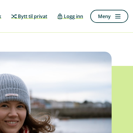
k
Bytt til privat
Logg inn
Meny