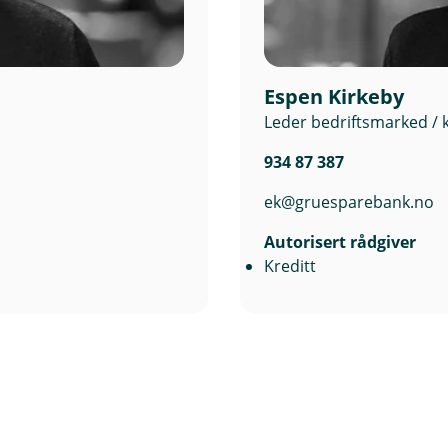
 har valgt. Aksjeandelen trappes automatisk ned til Eika Pe
Espen Kirkeby
Leder bedriftsmarked / 
934 87 387
ek@gruesparebank.no
Autorisert rådgiver
Kreditt