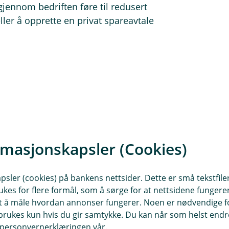
gjennom bedriften føre til redusert
ller å opprette en privat spareavtale
nssparing som selvstendig næri
 hvordan sparer jeg til pensjon?
rmasjonskapsler (Cookies)
sler (cookies) på bankens nettsider. Dette er små tekstfile
 G, hvordan sparer jeg til pensjon?
faler vi at du finner en pensjonsløsning som sikrer at du få
ukes for flere formål, som å sørge for at nettsidene fungerer
tuell sykdom og uførhet hvis noe skulle skje med deg. Eik
samt å måle hvordan annonser fungerer. Noen er nødvendige 
rivillig.
rukes kun hvis du gir samtykke. Du kan når som helst endre 
nen bestå av?
 G, vil en sparing i en innskuddspensjonsavtale redusere op
i personvernerklæringen vår.