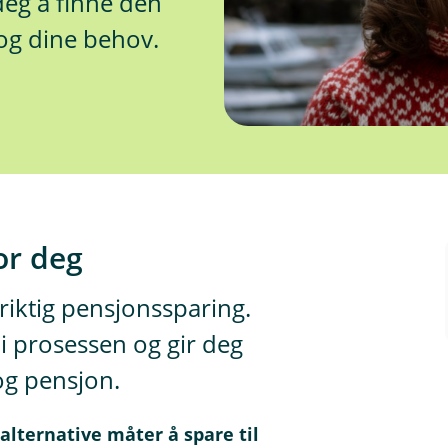
deg å finne den
 og dine behov.
or deg
 riktig pensjonssparing.
i prosessen og gir deg
og pensjon.
alternative måter å spare til