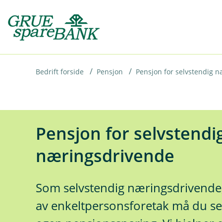
H
o
p
p
i
Bedrift forside
Pensjon
Pensjon for selvstendig 
n
n
h
Pensjon for selvstendi
o
næringsdrivende
d
e
t
Som selvstendig næringsdrivende, f
av enkeltpersonsforetak må du sel