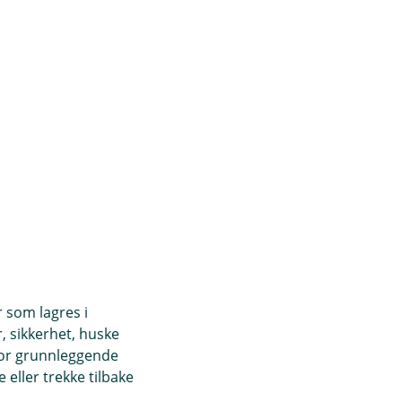
ngsdrivende
r som lagres i
r en god pensjon
, sikkerhet, huske
a Innskuddspensjon
for grunnleggende
eller trekke tilbake
ptjeningen fra