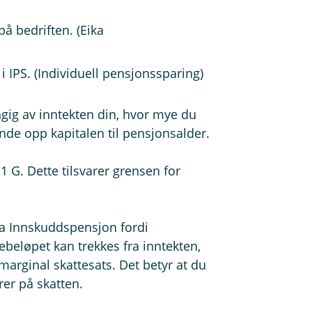
å bedriften. (Eika
 i IPS. (Individuell pensjonssparing)
gig av inntekten din, hvor mye du
inde opp kapitalen til pensjonsalder.
,1 G. Dette tilsvarer grensen for
ika Innskuddspensjon fordi
ebeløpet kan trekkes fra inntekten,
 marginal skattesats. Det betyr at du
rer på skatten.