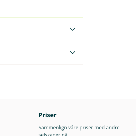
g. Det er kun våre
v rådgiverne våre
 vite mer om
 lokale Eika-bank
for at det vil gjøre
ng, forvalters
Priser
spekt og
Sammenlign våre priser med andre
selskaper på