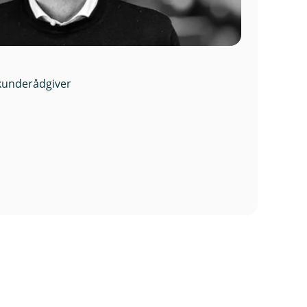
nsjon 30 fra alder
kunderådgiver