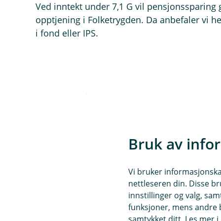
Ved inntekt under 7,1 G vil pensjonssparing 
opptjening i Folketrygden. Da anbefaler vi he
i fond eller IPS.
Velg riktig pensjo
Jeg tjener mer enn 7,1 G,
Bruk av info
Å
p
n
e
Vi bruker informasjonskap
Jeg tjener mindre enn 7,1
Tjener du mer enn 7,1 G, anbe
/
Å
nettleseren din. Disse br
L
samtidig som den dekker even
p
innstillinger og valg, 
u
n
dekker dette, og ordningen er f
k
funksjoner, mens andre b
e
k
Hva vil innskuddspensjo
Hvis du tjener mindre enn 7,1
/
samtykket ditt. Les mer 
Å