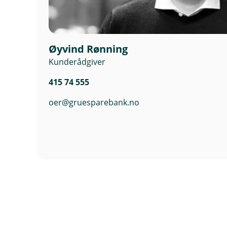
annen risiko enn den bedriften
57-67 år.
Øyvind Rønning
Kunderådgiver
415 74 555
oer@gruesparebank.no