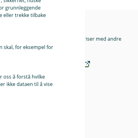
, sikkerhet, huske
for grunnleggende
eller trekke tilbake
Priser
Sammenlign våre priser med andre
selskaper på
 skal, for eksempel for
Finansportalen.no
 oss å forstå hvilke
Våre priser
r ikke dataen til å vise