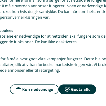
ukes for flere formål, som å sørge for at nettsidene fungerer
samt å måle hvordan annonser fungerer. Noen er nødvendige 
rukes kun hvis du gir samtykke. Du kan når som helst endre 
i personvernerklæringen vår.
r du oss
Om Grue Sparebank
sse
Org.nr: NO 937 886 705
cookies
ss
pslene er nødvendige for at nettsiden skal fungere som den
ggende funksjoner. De kan ikke deaktiveres.
Om oss
Kontakt oss
 for å måle hvor godt våre kampanjer fungerer. Dette hjelper
ltater, slik at vi kan forbedre markedsføringen vår. Vi bruke
ede annonser eller til retargeting.
Kun nødvendige
Godta alle