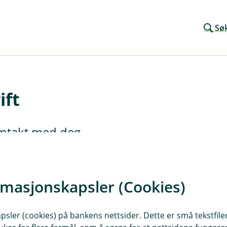
Sø
ift
kontakt med deg.
rmasjonskapsler (Cookies)
sler (cookies) på bankens nettsider. Dette er små tekstfile