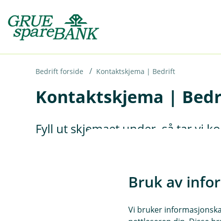
H
o
p
p
i
Bedrift forside
Kontaktskjema | Bedrift
Kontaktskjema | Bedr
n
n
h
Fyll ut skjemaet under, så tar vi 
o
d
e
Bruk av info
t
Vi bruker informasjonskap