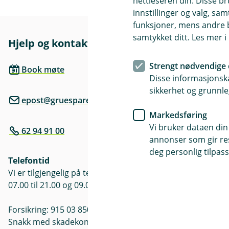
nettleseren din. Disse br
innstillinger og valg, 
funksjoner, mens andre b
samtykket ditt. Les mer 
Hjelp og kontakt
Her finne
Besøksadre
Strengt nødvendige 
Book møte
Se kontakt o
Disse informasjonska
sikkerhet og grunnle
epost@gruesparebank.no
Markedsføring
Vi bruker dataen din
62 94 91 00
annonser som gir resu
deg personlig tilpass
Telefontid
Vi er tilgjengelig på telefon hverdager
07.00 til 21.00 og 09.00 til 21.00 i helger.
Forsikring: 915 03 850
Snakk med skadekonsulent: mandag til