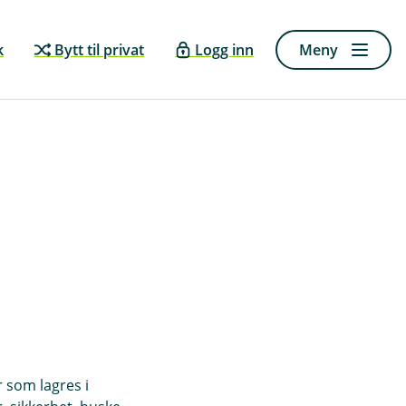
k
Bytt til privat
Logg inn
Meny
r som lagres i