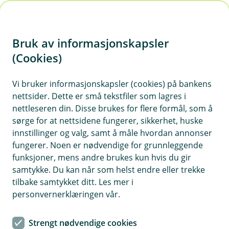
H
o
Bruk av informasjonskapsler
p
p
(Cookies)
Meld skade for næring
i
Vi bruker informasjonskapsler (cookies) på bankens
Velg kategori for skaden du har hatt, så hjelper vi
nettsider. Dette er små tekstfiler som lagres i
n
deg videre. For å melde skade, må du logge inn
nettleseren din. Disse brukes for flere formål, som å
n
med BankID.
sørge for at nettsidene fungerer, sikkerhet, huske
h
innstillinger og valg, samt å måle hvordan annonser
o
fungerer. Noen er nødvendige for grunnleggende
funksjoner, mens andre brukes kun hvis du gir
d
samtykke. Du kan når som helst endre eller trekke
Kjøretøy
e
tilbake samtykket ditt. Les mer i
t
personvernerklæringen vår.
Reise
Strengt nødvendige cookies