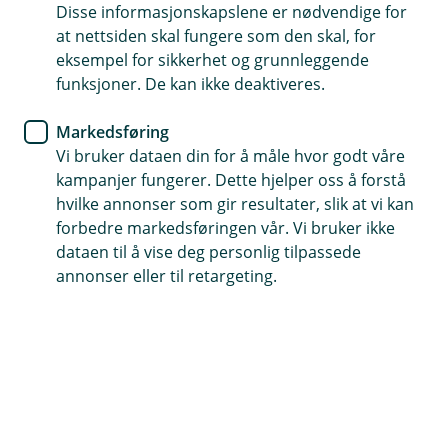
Disse informasjonskapslene er nødvendige for
Rettshjelp
at nettsiden skal fungere som den skal, for
eksempel for sikkerhet og grunnleggende
funksjoner. De kan ikke deaktiveres.
Landbruk
Markedsføring
Vi bruker dataen din for å måle hvor godt våre
kampanjer fungerer. Dette hjelper oss å forstå
hvilke annonser som gir resultater, slik at vi kan
forbedre markedsføringen vår. Vi bruker ikke
dataen til å vise deg personlig tilpassede
Traktor og arbeidsmaskin
annonser eller til retargeting.
Borettslag og sameie
Liv og helse