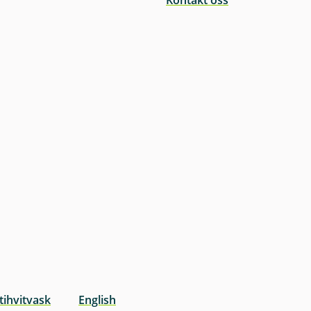
Kontakt oss
tihvitvask
English