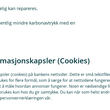
elig kan repareres.
vesentlig mindre karbonavtrykk med en
om glasskade og steinsprut
rmasjonskapsler (Cookies)
e og steinsprut?
sler (cookies) på bankens nettsider. Dette er små tekstfile
ukes for flere formål, som å sørge for at nettsidene fungerer
samt å måle hvordan annonser fungerer. Noen er nødvendige 
ig å få en steinsprutskade, er det viktig at du snarest muli
rukes kun hvis du gir samtykke. Du kan når som helst endre 
vil bli fylt av skitt, og da kan det bli umulig å reparere den
i personvernerklæringen vår.
atistikk viser at 30 prosent av frontruter med steinsprutsk
å skiftes vil du måtte betale egenandel. Ved reparasjon be
indusruter, også glasstak. Utskifting av motorvognens vin