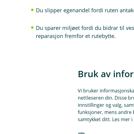
Du slipper egenandel fordi ruten antak
Du sparer miljøet fordi du bidrar til 
reparasjon fremfor et rutebytte.
Spørsmål og svar 
Bruk av info
Hva gjør jeg ved glasskad
Vi bruker informasjonskap
Å
p
nettleseren din. Disse br
n
innstillinger og valg, 
e
Dersom du skulle være så uheld
funksjoner, mens andre b
Hva dekker forsikringen?
/
Å
med tape. En ubeskyttet sprekk 
L
samtykket ditt. Les mer 
p
skaden så raskt som mulig. St
u
n
k
seks måneder. Dersom ruten m
e
Reparasjon av motorvognens v