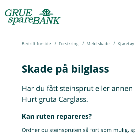
H
o
p
p
i
Bedrift forside
Forsikring
Meld skade
Kjøretøy
n
Skade på bilglass
n
h
o
Har du fått steinsprut eller annen 
d
Hurtigruta Carglass.
e
t
Kan ruten repareres?
Ordner du steinspruten så fort som mulig, s