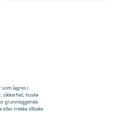
r som lagres i
, sikkerhet, huske
for grunnleggende
g dekker den til
eller trekke tilbake
. Du bør få reparert
ade sprekker innen
taler du ingen
dusruter, også