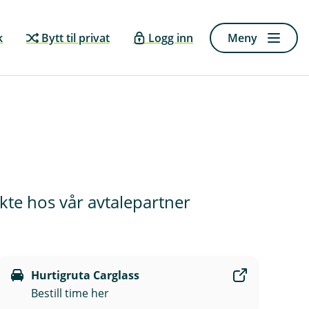
k
Bytt til privat
Logg inn
Meny
ekte hos vår avtalepartner
Hurtigruta Carglass
Bestill time her