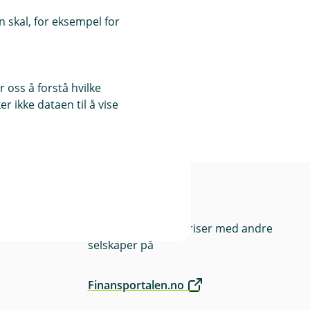
 skal, for eksempel for
ner for personbil.
 oss å forstå hvilke
uta Carglass
, så
r ikke dataen til å vise
Priser
Sammenlign våre priser med andre
selskaper på
Finansportalen.no