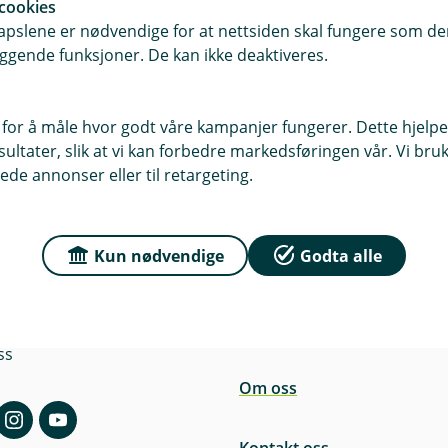
cookies
pslene er nødvendige for at nettsiden skal fungere som den
ggende funksjoner. De kan ikke deaktiveres.
adrag for egenandel. Ved utskifting er egenandelen 3 000 kro
 skademeldingsskjema?
n din.
 for å måle hvor godt våre kampanjer fungerer. Dette hjelper
kademeldingsskjema. Kontakt vår samarbeidspartner
Hurtigr
ltater, slik at vi kan forbedre markedsføringen vår. Vi bruke
ede annonser eller til retargeting.
Kun nødvendige
Godta alle
r du oss
Om Grue Sparebank
sse
Org.nr: NO 937 886 705
ss
Om oss