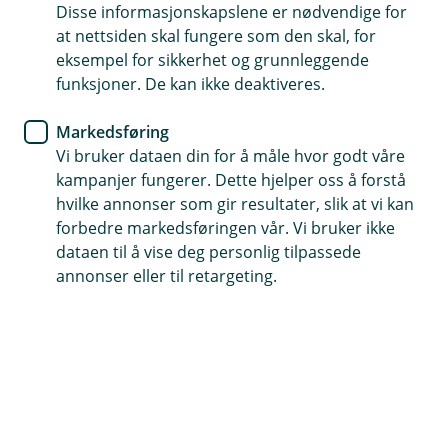
Disse informasjonskapslene er nødvendige for
Garantert veihjelp 24 timer i døgnet
at nettsiden skal fungere som den skal, for
eksempel for sikkerhet og grunnleggende
Tilpasset forsikring for bedriftens elbiler
funksjoner. De kan ikke deaktiveres.
Dekker skade etter feilfylling av drivstoff
Markedsføring
Vi bruker dataen din for å måle hvor godt våre
Kontakt meg om bilforsikring bedrift
kampanjer fungerer. Dette hjelper oss å forstå
hvilke annonser som gir resultater, slik at vi kan
forbedre markedsføringen vår. Vi bruker ikke
Hva er bilforsikring bedrift?
dataen til å vise deg personlig tilpassede
annonser eller til retargeting.
Firmabilforsikringen er skreddersydd for alle
person- og varebiler i bedriften. Den gir bedriften
en enkel og trygg løsning som dekker alt dere
trenger når det gjelder bilforsikring.