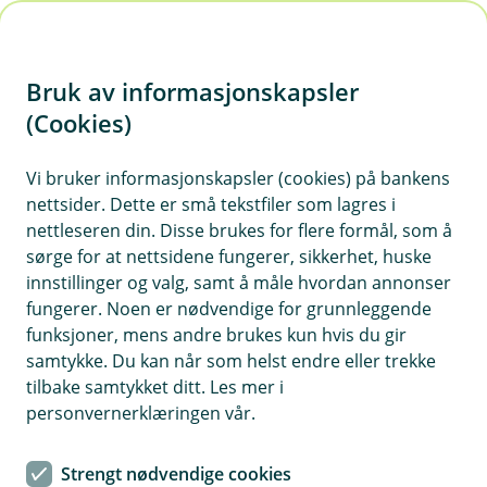
H
o
Bruk av informasjonskapsler
p
p
(Cookies)
i
Vi bruker informasjonskapsler (cookies) på bankens
nettsider. Dette er små tekstfiler som lagres i
n
nettleseren din. Disse brukes for flere formål, som å
n
sørge for at nettsidene fungerer, sikkerhet, huske
h
innstillinger og valg, samt å måle hvordan annonser
o
fungerer. Noen er nødvendige for grunnleggende
funksjoner, mens andre brukes kun hvis du gir
d
samtykke. Du kan når som helst endre eller trekke
e
tilbake samtykket ditt. Les mer i
t
personvernerklæringen vår.
Bilforsikring bedrift
Strengt nødvendige cookies