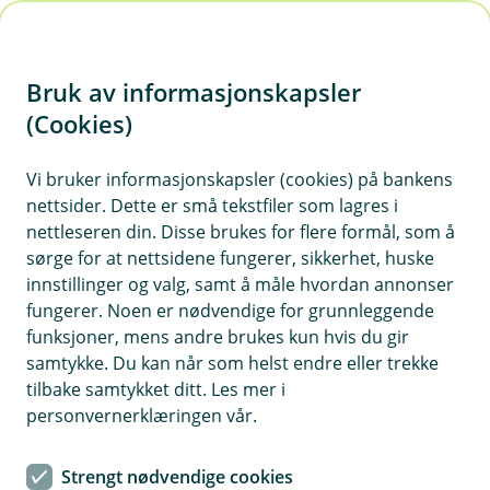
H
o
Bruk av informasjonskapsler
p
p
(Cookies)
i
Vi bruker informasjonskapsler (cookies) på bankens
nettsider. Dette er små tekstfiler som lagres i
n
nettleseren din. Disse brukes for flere formål, som å
n
sørge for at nettsidene fungerer, sikkerhet, huske
h
innstillinger og valg, samt å måle hvordan annonser
o
fungerer. Noen er nødvendige for grunnleggende
funksjoner, mens andre brukes kun hvis du gir
d
samtykke. Du kan når som helst endre eller trekke
e
tilbake samtykket ditt. Les mer i
t
personvernerklæringen vår.
Fra plan til praksis
Strengt nødvendige cookies
Dyreklinikk valgte leasing for vekst