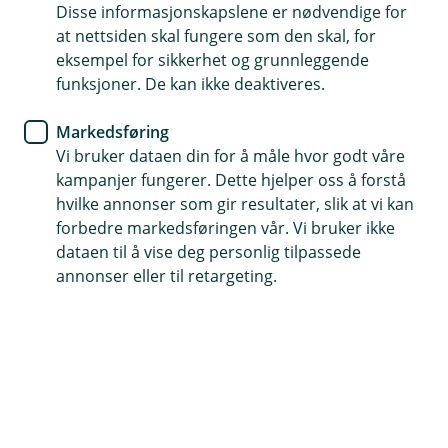
Nyhet
Disse informasjonskapslene er nødvendige for
at nettsiden skal fungere som den skal, for
Telepay og NDR fases ut 1.
eksempel for sikkerhet og grunnleggende
funksjoner. De kan ikke deaktiveres.
oktober 2024
Markedsføring
XML er det nye formatet for betalingsfiler. Dette
Vi bruker dataen din for å måle hvor godt våre
må du gjøre.
kampanjer fungerer. Dette hjelper oss å forstå
hvilke annonser som gir resultater, slik at vi kan
Fra og med 1. oktober 2024 må alle betalingsfiler du
forbedre markedsføringen vår. Vi bruker ikke
skal sende til banken være i et ISO 20022 XML-format.
dataen til å vise deg personlig tilpassede
annonser eller til retargeting.
Denne nye internasjonale ISO-standarden for
betalingsfiler erstatter de gamle formatene som
Telepay og NDR (Nets Direkte Remittering).
Telepay og NDR fases med andre ord ut, og etter 1.
oktober 2024 kan du ikke bruke disse gamle formatene
lenger.