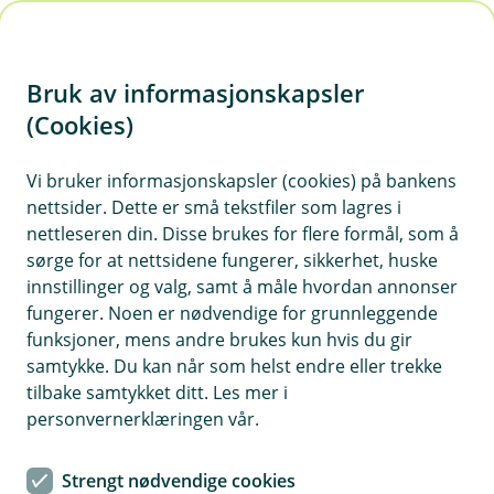
H
o
Bruk av informasjonskapsler
p
p
(Cookies)
i
Vi bruker informasjonskapsler (cookies) på bankens
nettsider. Dette er små tekstfiler som lagres i
n
nettleseren din. Disse brukes for flere formål, som å
n
sørge for at nettsidene fungerer, sikkerhet, huske
h
innstillinger og valg, samt å måle hvordan annonser
o
fungerer. Noen er nødvendige for grunnleggende
funksjoner, mens andre brukes kun hvis du gir
d
samtykke. Du kan når som helst endre eller trekke
e
tilbake samtykket ditt. Les mer i
t
personvernerklæringen vår.
Sjekk hva du må gjøre før Telepay og NDR fases ut.
Strengt nødvendige cookies