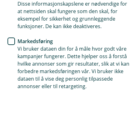
Disse informasjonskapslene er nødvendige for
Som økonomisk sparringspartner kan vi hjelpe deg
at nettsiden skal fungere som den skal, for
med å fokusere på bærekraft ved å vurdere din
eksempel for sikkerhet og grunnleggende
bedrifts påvirkning og risiko. Ved å kartlegge
funksjoner. De kan ikke deaktiveres.
interessenter og verdikjede i en bærekraftplan, kan
Markedsføring
du prioritere viktige områder i bærekraftsarbeidet
Vi bruker dataen din for å måle hvor godt våre
ditt.
kampanjer fungerer. Dette hjelper oss å forstå
hvilke annonser som gir resultater, slik at vi kan
forbedre markedsføringen vår. Vi bruker ikke
Hvorfor bør du ha en bærekraftsplan
dataen til å vise deg personlig tilpassede
annonser eller til retargeting.