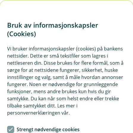
H
o
Bruk av informasjonskapsler
p
p
(Cookies)
i
Vi bruker informasjonskapsler (cookies) på bankens
nettsider. Dette er små tekstfiler som lagres i
n
nettleseren din. Disse brukes for flere formål, som å
n
sørge for at nettsidene fungerer, sikkerhet, huske
h
innstillinger og valg, samt å måle hvordan annonser
o
fungerer. Noen er nødvendige for grunnleggende
funksjoner, mens andre brukes kun hvis du gir
d
samtykke. Du kan når som helst endre eller trekke
e
tilbake samtykket ditt. Les mer i
t
personvernerklæringen vår.
Bærekraft i din bedrift
Strengt nødvendige cookies