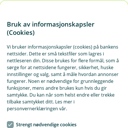
H
o
Bruk av informasjonskapsler
p
p
(Cookies)
i
Vi bruker informasjonskapsler (cookies) på bankens
nettsider. Dette er små tekstfiler som lagres i
n
nettleseren din. Disse brukes for flere formål, som å
n
sørge for at nettsidene fungerer, sikkerhet, huske
h
innstillinger og valg, samt å måle hvordan annonser
o
fungerer. Noen er nødvendige for grunnleggende
funksjoner, mens andre brukes kun hvis du gir
d
samtykke. Du kan når som helst endre eller trekke
e
tilbake samtykket ditt. Les mer i
t
personvernerklæringen vår.
Avtal et møte med oss
Strengt nødvendige cookies