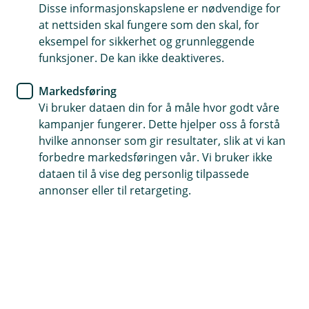
Disse informasjonskapslene er nødvendige for
Snakk med oss om hverdagsøkonomi, sparing, lån
at nettsiden skal fungere som den skal, for
eller forsikring. Vi hjelper deg å ta de gode valgene.
eksempel for sikkerhet og grunnleggende
funksjoner. De kan ikke deaktiveres.
Avtal her
Markedsføring
Vi bruker dataen din for å måle hvor godt våre
kampanjer fungerer. Dette hjelper oss å forstå
Dagligbank
Forsikring
Lån
Sparing og pensjon
hvilke annonser som gir resultater, slik at vi kan
forbedre markedsføringen vår. Vi bruker ikke
Signer dokumenter
Tips og råd
dataen til å vise deg personlig tilpassede
annonser eller til retargeting.
Nyttig informasjon og nyheter